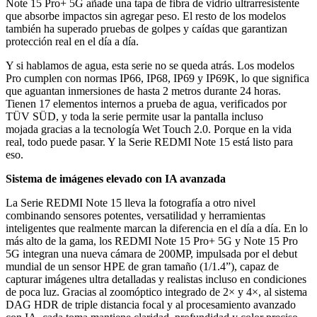
Note 15 Pro+ 5G añade una tapa de fibra de vidrio ultrarresistente
que absorbe impactos sin agregar peso. El resto de los modelos
también ha superado pruebas de golpes y caídas que garantizan
protección real en el día a día.
Y si hablamos de agua, esta serie no se queda atrás. Los modelos
Pro cumplen con normas IP66, IP68, IP69 y IP69K, lo que significa
que aguantan inmersiones de hasta 2 metros durante 24 horas.
Tienen 17 elementos internos a prueba de agua, verificados por
TÜV SÜD, y toda la serie permite usar la pantalla incluso
mojada gracias a la tecnología Wet Touch 2.0. Porque en la vida
real, todo puede pasar. Y la Serie REDMI Note 15 está listo para
eso.
Sistema de imágenes elevado con IA avanzada
La Serie REDMI Note 15 lleva la fotografía a otro nivel
combinando sensores potentes, versatilidad y herramientas
inteligentes que realmente marcan la diferencia en el día a día. En lo
más alto de la gama, los REDMI Note 15 Pro+ 5G y Note 15 Pro
5G integran una nueva cámara de 200MP, impulsada por el debut
mundial de un sensor HPE de gran tamaño (1/1.4”), capaz de
capturar imágenes ultra detalladas y realistas incluso en condiciones
de poca luz. Gracias al zoomóptico integrado de 2× y 4×, al sistema
DAG HDR de triple distancia focal y al procesamiento avanzado