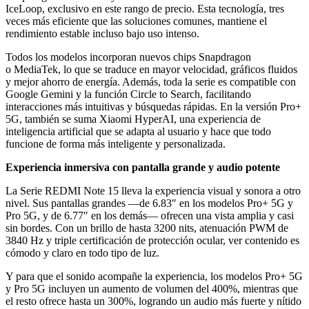
IceLoop, exclusivo en este rango de precio. Esta tecnología, tres
veces más eficiente que las soluciones comunes, mantiene el
rendimiento estable incluso bajo uso intenso.
Todos los modelos incorporan nuevos chips Snapdragon
o MediaTek, lo que se traduce en mayor velocidad, gráficos fluidos
y mejor ahorro de energía. Además, toda la serie es compatible con
Google Gemini y la función Circle to Search, facilitando
interacciones más intuitivas y búsquedas rápidas. En la versión Pro+
5G, también se suma Xiaomi HyperAI, una experiencia de
inteligencia artificial que se adapta al usuario y hace que todo
funcione de forma más inteligente y personalizada.
Experiencia inmersiva con pantalla grande y audio potente
La Serie REDMI Note 15 lleva la experiencia visual y sonora a otro
nivel. Sus pantallas grandes —de 6.83″ en los modelos Pro+ 5G y
Pro 5G, y de 6.77″ en los demás— ofrecen una vista amplia y casi
sin bordes. Con un brillo de hasta 3200 nits, atenuación PWM de
3840 Hz y triple certificación de protección ocular, ver contenido es
cómodo y claro en todo tipo de luz.
Y para que el sonido acompañe la experiencia, los modelos Pro+ 5G
y Pro 5G incluyen un aumento de volumen del 400%, mientras que
el resto ofrece hasta un 300%, logrando un audio más fuerte y nítido