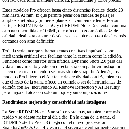
con IA, cada toma mantiene claridad, profundidad y color preciso.
Estos modelos Pro ofrecen hasta cinco distancias focales, desde 23
mm hasta 92 mm, lo que permite pasar con fluidez de paisajes
amplios a retratos y primeros planos sin cambiar de lente. Por su
parte, el REDMI Note 15 5G y el REDMI Note 15 cuentan con una
cámara supernítida de 108MP, que ofrece un zoom óptico 3× de
calidad, ideal para capturar desde escenas abiertas hasta detalles más
cercanos con gran definición.
Toda la serie incorpora herramientas creativas impulsadas por
inteligencia artificial que facilitan tanto la captura como la edición.
Funciones como retratos ultra nítidos, Dynamic Shots 2.0 para dar
vida al movimiento y edición directa para compartir en Instagram
hacen que crear contenido sea más simple y rápido. Además, los
modelos Pro integran el Asistente de creatividad con IA, mientras
que el resto de la gama ofrece un completo set de herramientas de
edición con IA, incluyendo AI Remove Reflection y AI Beautify,
para mejorar fotos con solo un toque y sin complicaciones.
Rendimiento mejorado y conectividad más inteligente
La Serie REDMI Note 15 no solo resiste más, también corre más
rápido y se adapta mejor al día a día. En la cima de la gama, el
REDMI Note 15 Pro+ 5G llega con el nuevo procesador
Snapdragon® 7s Gen 4 y estrena el sistema de enfriamiento Xiaomi