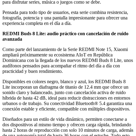
para disfrutar series, música o juegos como se debe.
Pensada para todo tipo de usuarios, esta serie combina resistencia,
fotografía, potencia y una pantalla impresionante para ofrecer una
experiencia completa en el día a día.
REDMI
Buds
8 Lite: audio práctico con cancelación de ruido
avanzada
Como parte del lanzamiento de la Serie REDMI Note 15, Xiaomi
ampliará próximamente su ecosistema AIoT en República
Dominicana con la llegada de los nuevos REDMI Buds 8 Lite, unos
audífonos pensados para acompañar el ritmo del día a día con
practicidad y buen rendimiento.
Disponibles en colores negro, blanco y azul, los REDMI Buds 8
Lite incorporan un diafragma de titanio de 12.4 mm que ofrece un
sonido claro y balanceado, junto con cancelación activa de ruido
híbrida de hasta 42 dB, ideal para reducir distracciones en entornos
urbanos o de trabajo. Su conectividad Bluetooth® 5.4 garantiza una
conexión estable y eficiente, compatible con múltiples dispositivos.
Diseñados para un estilo de vida dinámico, permiten conectarse a
dos dispositivos al mismo tiempo y ofrecen carga rápida, brindando
hasta 2 horas de reproducción con solo 10 minutos de carga, además
de una autonomía total de hasta 36 horas con el estuche. Todo esto