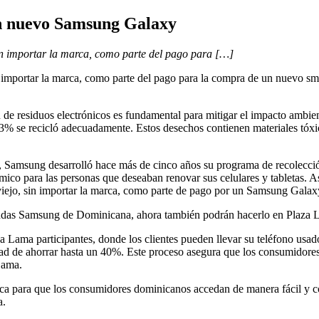
 un nuevo Samsung Galaxy
in importar la marca, como parte del pago para […]
 importar la marca, como parte del pago para la compra de un nuevo s
esiduos electrónicos es fundamental para mitigar el impacto ambienta
2,3% se recicló adecuadamente. Estos desechos contienen materiales tóx
 Samsung desarrolló hace más de cinco años su programa de recolección
ómico para las personas que deseaban renovar sus celulares y tabletas.
 viejo, sin importar la marca, como parte de pago por un Samsung Galax
iendas Samsung de Dominicana, ahora también podrán hacerlo en Plaza 
 Lama participantes, donde los clientes pueden llevar su teléfono usado
d de ahorrar hasta un 40%. Este proceso asegura que los consumidores r
Lama.
 para que los consumidores dominicanos accedan de manera fácil y con
a.