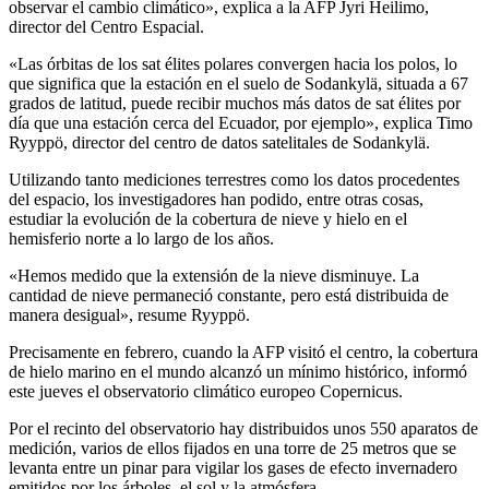
observar el cambio climático», explica a la AFP Jyri Heilimo,
director del Centro Espacial.
«Las órbitas de los sat élites polares convergen hacia los polos, lo
que significa que la estación en el suelo de Sodankylä, situada a 67
grados de latitud, puede recibir muchos más datos de sat élites por
día que una estación cerca del Ecuador, por ejemplo», explica Timo
Ryyppö, director del centro de datos satelitales de Sodankylä.
Utilizando tanto mediciones terrestres como los datos procedentes
del espacio, los investigadores han podido, entre otras cosas,
estudiar la evolución de la cobertura de nieve y hielo en el
hemisferio norte a lo largo de los años.
«Hemos medido que la extensión de la nieve disminuye. La
cantidad de nieve permaneció constante, pero está distribuida de
manera desigual», resume Ryyppö.
Precisamente en febrero, cuando la AFP visitó el centro, la cobertura
de hielo marino en el mundo alcanzó un mínimo histórico, informó
este jueves el observatorio climático europeo Copernicus.
Por el recinto del observatorio hay distribuidos unos 550 aparatos de
medición, varios de ellos fijados en una torre de 25 metros que se
levanta entre un pinar para vigilar los gases de efecto invernadero
emitidos por los árboles, el sol y la atmósfera.