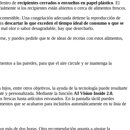
 dentro de
recipientes cerrados o envueltos en papel plástico
. El
almente si los recipientes están abiertos o cerca de alimentos frescos.
el comestible. Una congelación adecuada detiene la reproducción de
ara
descartar lo que exceden el tiempo ideal de consumo
o que se
 mal olor o sabor desagradable, hay que desecharlo.
se, y puedes pedirle que te de ideas de recetas con estos alimentos,
imentos a las paredes, para que el aire circule y se mantenga la
ijos, entre otros objetivos, la ayuda de la tecnología puede resultarte
ente y personalizada. Mediante la función
AI Vision Inside 2.0
,
 frescas hasta artículos envasados. En la pantalla táctil puedes
imentos que se acabaron para incluirlos automáticamente en tu lista de
or más de dos horas. Otra recomendación apunta a ajustar la