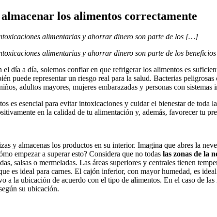
 almacenar los alimentos correctamente
 intoxicaciones alimentarias y ahorrar dinero son parte de los […]
intoxicaciones alimentarias y ahorrar dinero son parte de los beneficio
 el día a día, solemos confiar en que refrigerar los alimentos es sufic
bién puede representar un riesgo real para la salud. Bacterias peligros
 niños, adultos mayores, mujeres embarazadas y personas con sistemas 
s es esencial para evitar intoxicaciones y cuidar el bienestar de toda l
sitivamente en la calidad de tu alimentación y, además, favorecer tu pr
as y almacenas los productos en su interior. Imagina que abres la neve
¿Cómo empezar a superar esto? Considera que no todas
las zonas de la 
s, salsas o mermeladas. Las áreas superiores y centrales tienen temper
o que es ideal para carnes. El cajón inferior, con mayor humedad, es idea
ativo a la ubicación de acuerdo con el tipo de alimentos. En el caso de 
 según su ubicación.