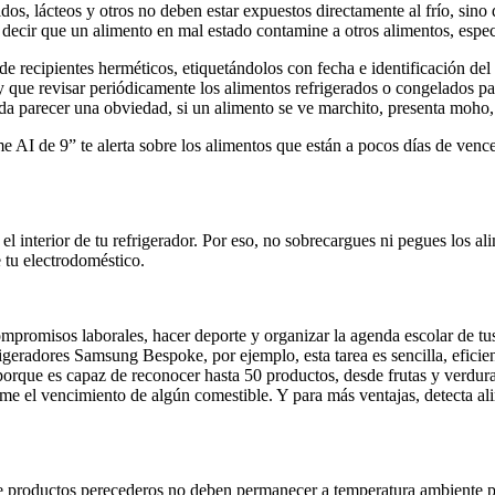
dos, lácteos y otros no deben estar expuestos directamente al frío, sino
s decir que un alimento en mal estado contamine a otros alimentos, especi
 de recipientes herméticos, etiquetándolos con fecha e identificación d
y que revisar periódicamente los alimentos refrigerados o congelados p
a parecer una obviedad, si un alimento se ve marchito, presenta moho,
AI de 9” te alerta sobre los alimentos que están a pocos días de vencer
el interior de tu refrigerador. Por eso, no sobrecargues ni pegues los al
 tu electrodoméstico.
mpromisos laborales, hacer deporte y organizar la agenda escolar de tus h
frigeradores Samsung Bespoke, por ejemplo, esta tarea es sencilla, efici
porque es capaz de reconocer hasta 50 productos, desde frutas y verduras
ime el vencimiento de algún comestible. Y para más ventajas, detecta al
 de productos perecederos no deben permanecer a temperatura ambiente p