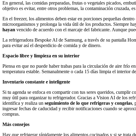
En general, las comidas preparadas, frutas o vegetales picados, embuti
objetivo es evitar, entre otros problemas, la contaminación cruzada, e
En el freezer, los alimentos deben estar en porciones pequeñas dentro
microorganismos y prolonga la vida útil de los productos. Siempre ha
hayan
vencido de acuerdo con el marcaje del fabricante. Aunque pued
La refrigeradora Bespoke AI de Samsung, a través de su pantalla Home 
para evitar así el desperdicio de comida y de dinero.
Espacio libre y limpieza en su interior
Piensa en que no puede haber trabas para la circulación de aire frío en 
temperatura estable. Semanalmente o cada 15 días limpia el interior de
Inventario constante e inteligente
Si tu agenda se enfoca en compartir con tus seres queridos, cumplir co
muy útil para organizar tu refrigerador. Gracias a Vision AI de los re
identifica y realiza un
seguimiento de lo que refrigeras y congelas
, 
ingresar fechas de caducidad y recibir notificaciones cuando se aprox
compras.
Más consejos
Hay que refrigerar rápidamente los alimentos cocinados y si se trata