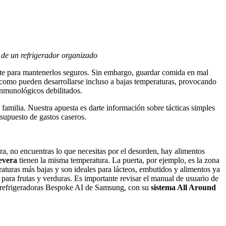
s de un refrigerador organizado
iente para mantenerlos seguros. Sin embargo, guardar comida en mal
as como pueden desarrollarse incluso a bajas temperaturas, provocando
inmunológicos debilitados.
a familia. Nuestra apuesta es darte información sobre tácticas simples
esupuesto de gastos caseros.
ra, no encuentras lo que necesitas por el desorden, hay alimentos
nevera
tienen la misma temperatura. La puerta, por ejemplo, es la zona
aturas más bajas y son ideales para lácteos, embutidos y alimentos ya
l para frutas y verduras. Es importante revisar el manual de usuario de
las refrigeradoras Bespoke AI de Samsung, con su
sistema All Around