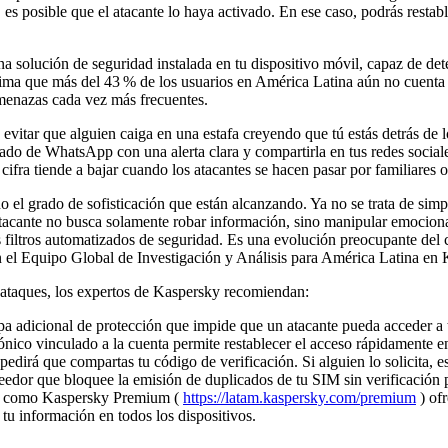
 es posible que el atacante lo haya activado. En ese caso, podrás restabl
na solución de seguridad instalada en tu dispositivo móvil, capaz de det
ma que más del 43 % de los usuarios en América Latina aún no cuenta c
 amenazas cada vez más frecuentes.
evitar que alguien caiga en una estafa creyendo que tú estás detrás de l
stado de WhatsApp con una alerta clara y compartirla en tus redes socia
cifra tiende a bajar cuando los atacantes se hacen pasar por familiares 
no el grado de sofisticación que están alcanzando. Ya no se trata de s
l atacante no busca solamente robar información, sino manipular emociona
s filtros automatizados de seguridad. Es una evolución preocupante del 
n el Equipo Global de Investigación y Análisis para América Latina en 
de ataques, los expertos de Kaspersky recomiendan:
pa adicional de protección que impide que un atacante pueda acceder a tu
nico vinculado a la cuenta permite restablecer el acceso rápidamente en
edirá que compartas tu código de verificación. Si alguien lo solicita, e
veedor que bloquee la emisión de duplicados de tu SIM sin verificación 
tas como Kaspersky Premium (
https://latam.kaspersky.com/premium
) ofr
tu información en todos los dispositivos.