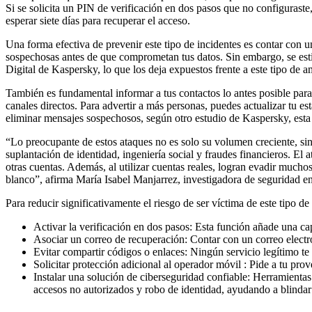
Si se solicita un PIN de verificación en dos pasos que no configuraste,
esperar siete días para recuperar el acceso.
Una forma efectiva de prevenir este tipo de incidentes es contar con u
sospechosas antes de que comprometan tus datos. Sin embargo, se esti
Digital de Kaspersky, lo que los deja expuestos frente a este tipo de
También es fundamental informar a tus contactos lo antes posible para 
canales directos. Para advertir a más personas, puedes actualizar tu e
eliminar mensajes sospechosos, según otro estudio de Kaspersky, esta 
“Lo preocupante de estos ataques no es solo su volumen creciente, si
suplantación de identidad, ingeniería social y fraudes financieros. E
otras cuentas. Además, al utilizar cuentas reales, logran evadir mucho
blanco”, afirma María Isabel Manjarrez, investigadora de seguridad e
Para reducir significativamente el riesgo de ser víctima de este tipo 
Activar la verificación en dos pasos: Esta función añade una ca
Asociar un correo de recuperación: Contar con un correo electró
Evitar compartir códigos o enlaces: Ningún servicio legítimo te p
Solicitar protección adicional al operador móvil : Pide a tu pro
Instalar una solución de ciberseguridad confiable: Herramien
accesos no autorizados y robo de identidad, ayudando a blindar 