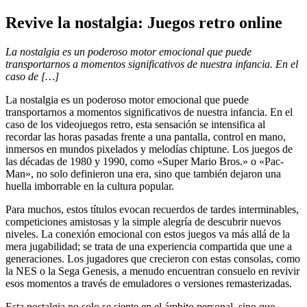
Revive la nostalgia: Juegos retro online
La nostalgia es un poderoso motor emocional que puede
transportarnos a momentos significativos de nuestra infancia. En el
caso de […]
La nostalgia es un poderoso motor emocional que puede
transportarnos a momentos significativos de nuestra infancia. En el
caso de los videojuegos retro, esta sensación se intensifica al
recordar las horas pasadas frente a una pantalla, control en mano,
inmersos en mundos pixelados y melodías chiptune. Los juegos de
las décadas de 1980 y 1990, como «Super Mario Bros.» o «Pac-
Man», no solo definieron una era, sino que también dejaron una
huella imborrable en la cultura popular.
Para muchos, estos títulos evocan recuerdos de tardes interminables,
competiciones amistosas y la simple alegría de descubrir nuevos
niveles. La conexión emocional con estos juegos va más allá de la
mera jugabilidad; se trata de una experiencia compartida que une a
generaciones. Los jugadores que crecieron con estas consolas, como
la NES o la Sega Genesis, a menudo encuentran consuelo en revivir
esos momentos a través de emuladores o versiones remasterizadas.
Esta nostalgia no solo se siente en el ámbito personal, sino que