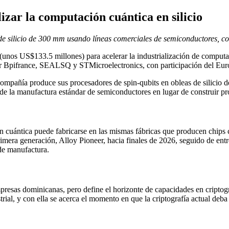
izar la computación cuántica en silicio
de silicio de 300 mm usando líneas comerciales de semiconductores, co
unos US$133.5 millones) para acelerar la industrialización de computad
 por Bpifrance, SEALSQ y STMicroelectronics, con participación del E
compañía produce sus procesadores de spin-qubits en obleas de silicio 
o de la manufactura estándar de semiconductores en lugar de construir p
ón cuántica puede fabricarse en las mismas fábricas que producen chips 
primera generación, Alloy Pioneer, hacia finales de 2026, seguido de e
 de manufactura.
presas dominicanas, pero define el horizonte de capacidades en criptogr
trial, y con ella se acerca el momento en que la criptografía actual deba