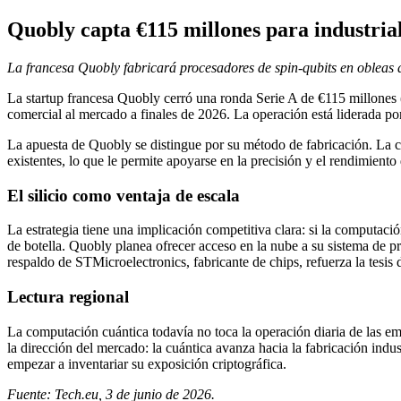
Quobly capta €115 millones para industrial
La francesa Quobly fabricará procesadores de spin-qubits en obleas 
La startup francesa Quobly cerró una ronda Serie A de €115 millones (
comercial al mercado a finales de 2026. La operación está liderada
La apuesta de Quobly se distingue por su método de fabricación. La 
existentes, lo que le permite apoyarse en la precisión y el rendimient
El silicio como ventaja de escala
La estrategia tiene una implicación competitiva clara: si la computaci
de botella. Quobly planea ofrecer acceso en la nube a su sistema de 
respaldo de STMicroelectronics, fabricante de chips, refuerza la tesis
Lectura regional
La computación cuántica todavía no toca la operación diaria de las em
la dirección del mercado: la cuántica avanza hacia la fabricación indus
empezar a inventariar su exposición criptográfica.
Fuente: Tech.eu, 3 de junio de 2026.