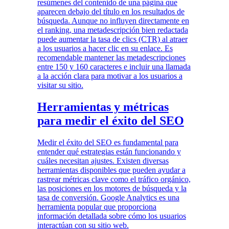
resúmenes del contenido de una página que
aparecen debajo del título en los resultados de
búsqueda. Aunque no influyen directamente en
el ranking, una metadescripción bien redactada
puede aumentar la tasa de clics (CTR) al atraer
a los usuarios a hacer clic en su enlace. Es
recomendable mantener las metadescripciones
entre 150 y 160 caracteres e incluir una llamada
a la acción clara para motivar a los usuarios a
visitar su sitio.
Herramientas y métricas
para medir el éxito del SEO
Medir el éxito del SEO es fundamental para
entender qué estrategias están funcionando y
cuáles necesitan ajustes. Existen diversas
herramientas disponibles que pueden ayudar a
rastrear métricas clave como el tráfico orgánico,
las posiciones en los motores de búsqueda y la
tasa de conversión. Google Analytics es una
herramienta popular que proporciona
información detallada sobre cómo los usuarios
interactúan con su sitio web.