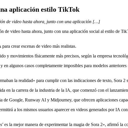
na aplicación estilo TikTok
ón de video hasta ahora, junto con una aplicación […]
de video hasta ahora, junto con una aplicación social al estilo de Tik
para crear escenas de video más realistas.
onido y movimientos físicamente más precisos, según la empresa tecnoló
, y en algunos casos completamente imposibles para modelos anteriores
maban la realidad» para cumplir con las indicaciones de texto, Sora 2 s
ida en la carrera de la industria de la IA, que comenzó con el lanzami
ia de Google, Runway AI y Midjourney, que ofrecen aplicaciones capace
 permitirá a los mismos usuarios aparecer en videos generados por IA c
s’ es la mejor manera de experimentar la magia de Sora 2», afirmó la 