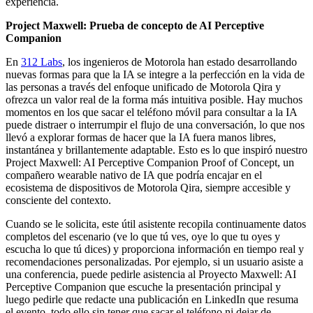
experiencia.
Project Maxwell: Prueba de concepto de AI Perceptive
Companion
En
312 Labs
, los ingenieros de Motorola han estado desarrollando
nuevas formas para que la IA se integre a la perfección en la vida de
las personas a través del enfoque unificado de Motorola Qira y
ofrezca un valor real de la forma más intuitiva posible. Hay muchos
momentos en los que sacar el teléfono móvil para consultar a la IA
puede distraer o interrumpir el flujo de una conversación, lo que nos
llevó a explorar formas de hacer que la IA fuera manos libres,
instantánea y brillantemente adaptable. Esto es lo que inspiró nuestro
Project Maxwell: AI Perceptive Companion Proof of Concept, un
compañero wearable nativo de IA que podría encajar en el
ecosistema de dispositivos de Motorola Qira, siempre accesible y
consciente del contexto.
Cuando se le solicita, este útil asistente recopila continuamente datos
completos del escenario (ve lo que tú ves, oye lo que tu oyes y
escucha lo que tú dices) y proporciona información en tiempo real y
recomendaciones personalizadas. Por ejemplo, si un usuario asiste a
una conferencia, puede pedirle asistencia al Proyecto Maxwell: AI
Perceptive Companion que escuche la presentación principal y
luego pedirle que redacte una publicación en LinkedIn que resuma
el evento, todo ello sin tener que sacar el teléfono ni dejar de