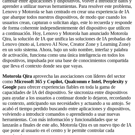
cambiar entre aplicaciones y dispositivos, volver a introducir datos y
aprender a utilizar nuevas herramientas. Para resolver este problema,
Lenovo y Motorola se han centrado en crear una experiencia de IA
que abarque todos nuestros dispositivos, de modo que cuando los
usuarios crean, capturan o solicitan algo, este lo recuerda y responde
de forma coherente independientemente del dispositivo que utilicen
a continuación. Hoy, Lenovo y Motorola han anunciado Motorola
Qira, la solución de IA que unifica las soluciones de IA probadas de
Lenovo (moto ai, Lenovo AI Now, Creator Zone y Learning Zone)
en un solo sistema. Ahora, bajo un solo nombre, interfaz y palabra
de activación, funciona como una única inteligencia en todos los
dispositivos, impulsada por una base de conocimientos compartida
que lleva el contexto donde sea que vayas.
Motorola Qira
aprovecha las asociaciones con líderes del sector
como
Microsoft 365 y Copilot, Qualcomm e Intel, Perplexity y
Google
para ofrecer experiencias fiables en toda la gama de
capacidades de IA del dispositivo. Se sincroniza entre dispositivos
para ayudar a los usuarios a continuar donde lo dejaron, recordando
su contexto, anticipando sus necesidades y actuando a su antojo. Se
acabó el tiempo perdido buscando entre aplicaciones y dispositivos,
volviendo a introducir comandos o aprendiendo a usar nuevas
herramientas. Con más información y funcionalidades que se
lanzarán a finales de este año, Motorola Qira es un nuevo tipo de IA
que pone al usuario en el centro y le permite controlar cada