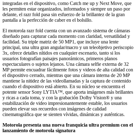
integradas en el dispositivo, como Catch me up y Next Move, que
les permiten estar organizados, informados y siempre un paso por
delante, el razr fold pasa sin esfuerzo de la brillantez de la gran
pantalla a la perfección de caber en el bolsillo.
El motorola razr fold cuenta con un avanzado sistema de cámaras
diseñado para capturar cada momento con claridad, versatilidad y
facilidad. Su triple matriz de 50 MP1, que incluye una lente
principal, una ultra gran angular/macro y un teleobjetivo periscopio
3x, ofrece detalles nítidos en cualquier escenario, tanto si los
usuarios fotografían paisajes panorámicos, primeros planos
espectaculares o sujetos lejanos. Una cámara selfie externa de 32
MP permite encuadrar fácilmente fotos y videos de alta calidad con
el dispositivo cerrado, mientras que una cámara interna de 20 MP
mantiene la nitidez de las videollamadas y la captura de contenido
cuando el dispositivo está abierto. En su núcleo se encuentra el
potente sensor Sony LYTIA™, que aporta imágenes más brillantes
y ricas a cada toma, y con la grabación Dolby Vision® y una
estabilización de video impresionantemente estable, los usuarios
pueden elevar sus recuerdos con imágenes de calidad
cinematográfica que se sienten vívidas, dinámicas y auténticas.
Motorola presenta una nueva franquicia ultra premium con el
lanzamiento de motorola signatura