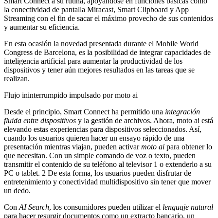
Smart Connect a su rutina, apoyándose en funciones básicas como
la conectividad de pantalla Miracast, Smart Clipboard y App
Streaming con el fin de sacar el máximo provecho de sus contenidos
y aumentar su eficiencia.
En esta ocasión la novedad presentada durante el Mobile World
Congress de Barcelona, es la posibilidad de integrar capacidades de
inteligencia artificial para aumentar la productividad de los
dispositivos y tener aún mejores resultados en las tareas que se
realizan.
Flujo ininterrumpido impulsado por moto ai
Desde el principio, Smart Connect ha permitido una
integración
fluida entre dispositivos
y la gestión de archivos. Ahora, moto ai está
elevando estas experiencias para dispositivos seleccionados. Así,
cuando los usuarios quieren hacer un ensayo rápido de una
presentación mientras viajan, pueden activar
moto ai
para obtener lo
que necesitan. Con un simple comando de voz o texto, pueden
transmitir el contenido de su teléfono al televisor 1 o extenderlo a su
PC o tablet. 2 De esta forma, los usuarios pueden disfrutar de
entretenimiento y conectividad multidispositivo sin tener que mover
un dedo.
Con
AI Search
, los consumidores pueden utilizar el
lenguaje natural
para hacer resurgir documentos como un extracto bancario, un