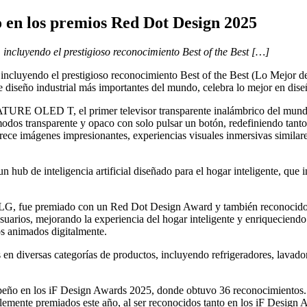
 en los premios Red Dot Design 2025
incluyendo el prestigioso reconocimiento Best of the Best […]
 incluyendo el prestigioso reconocimiento Best of the Best (Lo Mejor 
diseño industrial más importantes del mundo, celebra lo mejor en dise
URE OLED T, el primer televisor transparente inalámbrico del mundo,
s modos transparente y opaco con solo pulsar un botón, redefiniendo tan
ágenes impresionantes, experiencias visuales inmersivas similares 
n hub de inteligencia artificial diseñado para el hogar inteligente, 
de LG, fue premiado con un Red Dot Design Award y también reconocido
rios, mejorando la experiencia del hogar inteligente y enriqueciendo l
os animados digitalmente.
 diversas categorías de productos, incluyendo refrigeradores, lavadoras
mpeño en los iF Design Awards 2025, donde obtuvo 36 reconocimiento
nte premiados este año, al ser reconocidos tanto en los iF Design