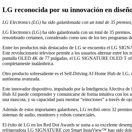
LG reconocida por su innovación en diseño
LG Electronics (LG) ha sido galardonada con un total de 35 premios, 
LG Electronics (LG) ha sido galardonada con un total de 35 premios,
renombrado certamen, considerado como uno de los tres programas de 
Entre los productos más destacados de LG se encuentra el LG SIGNAT
Este revolucionario televisor permite a los usuarios alternar entre lo
pantalla OLED 4K de 77 pulgadas, el LG SIGNATURE OLED T ofrece im
completamente inalámbrica.
Otro producto sobresaliente es el Self-Driving AI Home Hub de LG, u
autónoma avanzada.
Este innovador dispositivo, impulsado por la Inteligencia Afectiva 
Hub AI puede comprender y comunicarse de forma intuitiva con los usua
una mascota, y su capacidad para mostrar “emociones” a través de oj
Además de estos importantes galardones, LG recibió otros 32 premios en
sistemas de audio, monitores y robots comerciales.
El éxito de LG en los Red Dot Awards se suma a su excelente dese
refrigeradora LG SIGNATURE con Smart InstaView™ han sido dobleme