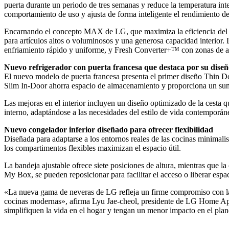
puerta durante un periodo de tres semanas y reduce la temperatura int
comportamiento de uso y ajusta de forma inteligente el rendimiento de
Encarnando el concepto MAX de LG, que maximiza la eficiencia del espa
para artículos altos o voluminosos y una generosa capacidad interior
enfriamiento rápido y uniforme, y Fresh Converter+™ con zonas de a
Nuevo refrigerador con puerta francesa que destaca por su diseño
El nuevo modelo de puerta francesa presenta el primer diseño Thin Doo
Slim In-Door ahorra espacio de almacenamiento y proporciona un sumi
Las mejoras en el interior incluyen un diseño optimizado de la cesta 
interno, adaptándose a las necesidades del estilo de vida contemporán
Nuevo congelador inferior diseñado para ofrecer flexibilidad
Diseñada para adaptarse a los entornos reales de las cocinas minimali
los compartimentos flexibles maximizan el espacio útil.
La bandeja ajustable ofrece siete posiciones de altura, mientras que l
My Box, se pueden reposicionar para facilitar el acceso o liberar espac
«La nueva gama de neveras de LG refleja un firme compromiso con la 
cocinas modernas», afirma Lyu Jae-cheol, presidente de LG Home App
simplifiquen la vida en el hogar y tengan un menor impacto en el plan