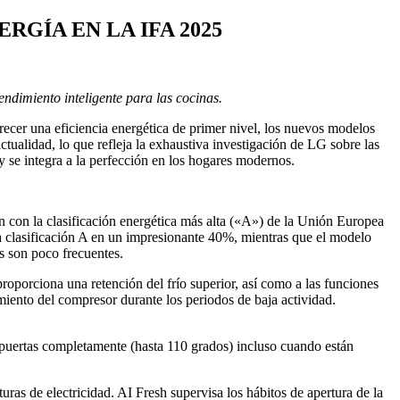
RGÍA EN LA IFA 2025
ndimiento inteligente para las cocinas.
ecer una eficiencia energética de primer nivel, los nuevos modelos
ctualidad, lo que refleja la exhaustiva investigación de LG sobre las
y se integra a la perfección en los hogares modernos.
con la clasificación energética más alta («A») de la Unión Europea
 la clasificación A en un impresionante 40%, mientras que el modelo
es son poco frecuentes.
roporciona una retención del frío superior, así como a las funciones
amiento del compresor durante los periodos de baja actividad.
 puertas completamente (hasta 110 grados) incluso cuando están
turas de electricidad. AI Fresh supervisa los hábitos de apertura de la