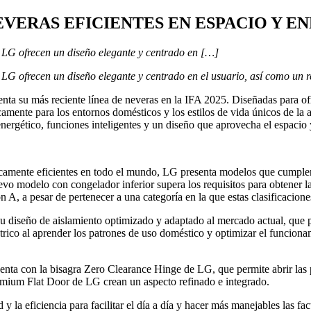
ERAS EFICIENTES EN ESPACIO Y ENE
 LG ofrecen un diseño elegante y centrado en […]
G ofrecen un diseño elegante y centrado en el usuario, así como un re
ta su más reciente línea de neveras en la IFA 2025. Diseñadas para ofr
amente para los entornos domésticos y los estilos de vida únicos de la a
nergético, funciones inteligentes y un diseño que aprovecha el espacio 
camente eficientes en todo el mundo, LG presenta modelos que cumplen 
nuevo modelo con congelador inferior supera los requisitos para obtener
n A, a pesar de pertenecer a una categoría en la que estas clasificacion
su diseño de aislamiento optimizado y adaptado al mercado actual, que p
ctrico al aprender los patrones de uso doméstico y optimizar el funcion
enta con la bisagra Zero Clearance Hinge de LG, que permite abrir las
remium Flat Door de LG crean un aspecto refinado e integrado.
 la eficiencia para facilitar el día a día y hacer más manejables las fac