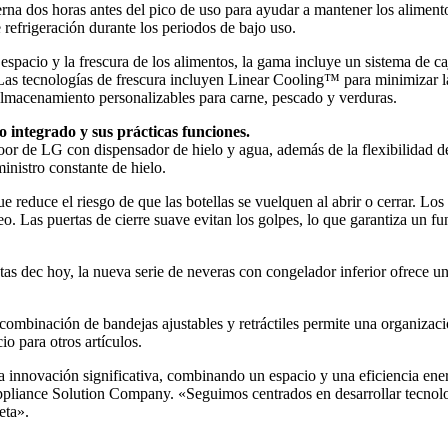
erna dos horas antes del pico de uso para ayudar a mantener los alimen
 refrigeración durante los periodos de bajo uso.
cio y la frescura de los alimentos, la gama incluye un sistema de cajo
. Las tecnologías de frescura incluyen Linear Cooling™ para minimizar
lmacenamiento personalizables para carne, pescado y verduras.
 integrado y sus prácticas funciones.
r de LG con dispensador de hielo y agua, además de la flexibilidad de 
nistro constante de hielo.
que reduce el riesgo de que las botellas se vuelquen al abrir o cerrar. 
eo. Las puertas de cierre suave evitan los golpes, lo que garantiza un f
stas dec hoy, la nueva serie de neveras con congelador inferior ofrece 
a combinación de bandejas ajustables y retráctiles permite una organiza
io para otros artículos.
innovación significativa, combinando un espacio y una eficiencia energ
liance Solution Company. «Seguimos centrados en desarrollar tecnolog
eta».