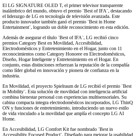
El LG SIGNATURE OLED T, el primer televisor transparente
inalámbrico del mundo, obtuvo el premio ¨Best of IFA¨, destacando
el liderazgo de LG en tecnología de televisión avanzada. Este
producto innovador también ganó el premio ¨Best in Home
Entertainment¨, logrando un doble reconocimiento en esta edición.
Además de asegurar el título ¨Best of IFA¨, LG recibió cinco
premios Category Best en Movilidad, Accesibilidad,
Electrodomésticos y Entretenimiento en el Hogar, junto con 11
reconocimientos como Category Honoree en Electrodomésticos,
Diseño, Hogar Inteligente y Entretenimiento en el Hogar. En
conjunto, estas distinciones refuerzan la reputación de la compañía
como líder global en innovación y pionera de confianza en la
industria.
En Movilidad, el proyecto Spielraum de LG recibió el premio ¨Best
in Mobility¨. Esta solución de movilidad con inteligencia artificial
combina bienestar personal con experiencias multisensoriales. Su
cabina compacta integra electrodomésticos incorporados, LG ThinQ
ON y funciones de entretenimiento, introduciendo un nuevo estilo
de vida vinculado a la movilidad que amplía el concepto LG AI
Home.
En Accesibilidad, LG Comfort Kit fue nombrado ¨Best in
Accessibility Focused Product¨. Diseñado para mejorar la usabilidad