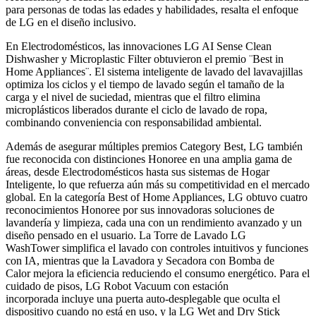
para personas de todas las edades y habilidades, resalta el enfoque
de LG en el diseño inclusivo.
En Electrodomésticos, las innovaciones LG AI Sense Clean
Dishwasher y Microplastic Filter obtuvieron el premio ¨Best in
Home Appliances¨. El sistema inteligente de lavado del lavavajillas
optimiza los ciclos y el tiempo de lavado según el tamaño de la
carga y el nivel de suciedad, mientras que el filtro elimina
microplásticos liberados durante el ciclo de lavado de ropa,
combinando conveniencia con responsabilidad ambiental.
Además de asegurar múltiples premios Category Best, LG también
fue reconocida con distinciones Honoree en una amplia gama de
áreas, desde Electrodomésticos hasta sus sistemas de Hogar
Inteligente, lo que refuerza aún más su competitividad en el mercado
global. En la categoría Best of Home Appliances, LG obtuvo cuatro
reconocimientos Honoree por sus innovadoras soluciones de
lavandería y limpieza, cada una con un rendimiento avanzado y un
diseño pensado en el usuario. La Torre de Lavado LG
WashTower simplifica el lavado con controles intuitivos y funciones
con IA, mientras que la Lavadora y Secadora con Bomba de
Calor mejora la eficiencia reduciendo el consumo energético. Para el
cuidado de pisos, LG Robot Vacuum con estación
incorporada incluye una puerta auto-desplegable que oculta el
dispositivo cuando no está en uso, y la LG Wet and Dry Stick