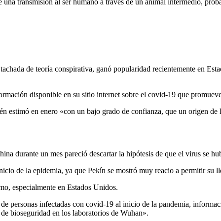
 de una transmisión al ser humano a través de un animal intermedio, pro
e tachada de teoría conspirativa, ganó popularidad recientemente en E
ormación disponible en su sitio internet sobre el covid-19 que promueve
ién estimó en enero «con un bajo grado de confianza, que un origen de
a durante un mes pareció descartar la hipótesis de que el virus se hub
icio de la epidemia, ya que Pekín se mostró muy reacio a permitir su l
smo, especialmente en Estados Unidos.
 de personas infectadas con covid-19 al inicio de la pandemia, informa
s de bioseguridad en los laboratorios de Wuhan».