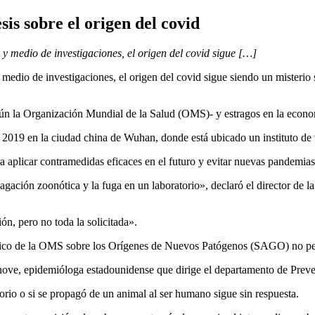
is sobre el origen del covid
y medio de investigaciones, el origen del covid sigue […]
 medio de investigaciones, el origen del covid sigue siendo un misteri
ún la Organización Mundial de la Salud (OMS)- y estragos en la econ
 2019 en la ciudad china de Wuhan, donde está ubicado un instituto de v
 aplicar contramedidas eficaces en el futuro y evitar nuevas pandemias
gación zoonótica y la fuga en un laboratorio», declaró el director de l
, pero no toda la solicitada».
ífico de la OMS sobre los Orígenes de Nuevos Patógenos (SAGO) no per
hove, epidemióloga estadounidense que dirige el departamento de Pre
orio o si se propagó de un animal al ser humano sigue sin respuesta.