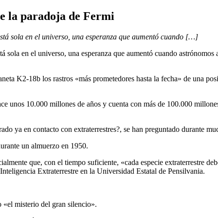
de la paradoja de Fermi
 está sola en el universo, una esperanza que aumentó cuando […]
está sola en el universo, una esperanza que aumentó cuando astrónomos 
aneta K2-18b los rastros «más prometedores hasta la fecha» de una posi
 hace unos 10.000 millones de años y cuenta con más de 100.000 millone
rado ya en contacto con extraterrestres?, se han preguntado durante mu
durante un almuerzo en 1950.
almente que, con el tiempo suficiente, «cada especie extraterrestre deb
nteligencia Extraterrestre en la Universidad Estatal de Pensilvania.
«el misterio del gran silencio».