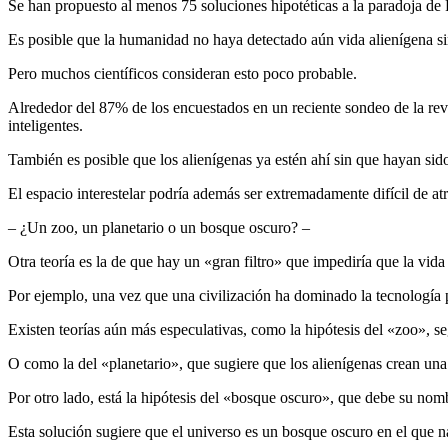
Se han propuesto al menos 75 soluciones hipotéticas a la paradoja de
Es posible que la humanidad no haya detectado aún vida alienígena s
Pero muchos científicos consideran esto poco probable.
Alrededor del 87% de los encuestados en un reciente sondeo de la rev
inteligentes.
También es posible que los alienígenas ya estén ahí sin que hayan sid
El espacio interestelar podría además ser extremadamente difícil de at
– ¿Un zoo, un planetario o un bosque oscuro? –
Otra teoría es la de que hay un «gran filtro» que impediría que la vida
Por ejemplo, una vez que una civilización ha dominado la tecnología par
Existen teorías aún más especulativas, como la hipótesis del «zoo», se
O como la del «planetario», que sugiere que los alienígenas crean una 
Por otro lado, está la hipótesis del «bosque oscuro», que debe su nombr
Esta solución sugiere que el universo es un bosque oscuro en el que na