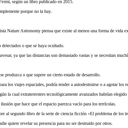
 Fermi, según un libro publicado en 2015.
implemente porque no la hay.
ista Nature Astronomy piensa que existe al menos una forma de vida extr
o detectados o que se haya ocultado.
ravesar, ya que las distancias son demasiado vastas y se necesitan much
 se produzca o que supere un cierto estado de desarrollo.
a los viajes espaciales, podría tender a autodestruirse o a agotar los r
gún la cual extraterrestres tecnológicamente avanzados habrían elegido 
ilusión que hace que el espacio parezca vacío para los terrícolas.
e al segundo libro de la serie de ciencia ficción «El problema de los tr
die quiere revelar su presencia para no ser destruido por otros.