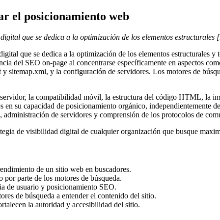
r el posicionamiento web
digital que se dedica a la optimización de los elementos estructurales 
gital que se dedica a la optimización de los elementos estructurales y t
encia del SEO on-page al concentrarse específicamente en aspectos como 
txt y sitemap.xml, y la configuración de servidores. Los motores de bús
servidor, la compatibilidad móvil, la estructura del código HTML, la im
es en su capacidad de posicionamiento orgánico, independientemente de 
, administración de servidores y comprensión de los protocolos de co
ategia de visibilidad digital de cualquier organización que busque maxi
 rendimiento de un sitio web en buscadores.
eo por parte de los motores de búsqueda.
cia de usuario y posicionamiento SEO.
res de búsqueda a entender el contenido del sitio.
talecen la autoridad y accesibilidad del sitio.