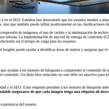
io y en el SEO. Estudios han demostrado que los usuarios tienden a aband
s, sino que también puede influir positivamente en las clasificaciones 
la compresión de imágenes, el uso de cachés y la minimización de archi
ctura robusta. La implementación de una red de entrega de contenido (C
educiendo así el tiempo de carga para los usuarios.
nsights puede ayudar a identificar áreas de mejora y asegurar que el s
o que ayudan a los motores de búsqueda a comprender el contenido de u
l contenido. Un título bien redactado no solo debe ser atractivo para lo
ilidad y el SEO. Estas etiquetas permiten a los motores de búsqueda in
dable asegurarse de que cada imagen tenga una etiqueta alt descri
experiencia del usuario.