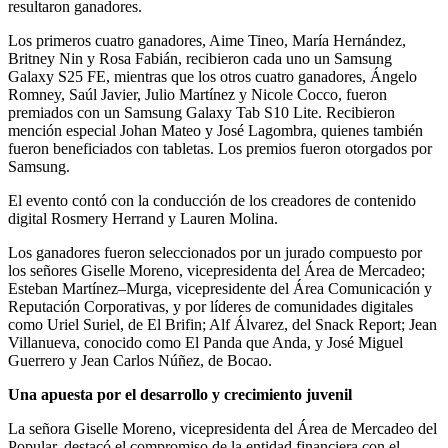
resultaron ganadores.
Los primeros cuatro ganadores, Aime Tineo, María Hernández,
Britney Nin y Rosa Fabián, recibieron cada uno un Samsung
Galaxy S25 FE, mientras que los otros cuatro ganadores, Ángelo
Romney, Saúl Javier, Julio Martínez y Nicole Cocco, fueron
premiados con un Samsung Galaxy Tab S10 Lite. Recibieron
mención especial Johan Mateo y José Lagombra, quienes también
fueron beneficiados con tabletas. Los premios fueron otorgados por
Samsung.
El evento contó con la conducción de los creadores de contenido
digital Rosmery Herrand y Lauren Molina.
Los ganadores fueron seleccionados por un jurado compuesto por
los señores Giselle Moreno, vicepresidenta del Área de Mercadeo;
Esteban Martínez–Murga, vicepresidente del Área Comunicación y
Reputación Corporativas, y por líderes de comunidades digitales
como Uriel Suriel, de El Brifin; Alf Álvarez, del Snack Report; Jean
Villanueva, conocido como El Panda que Anda, y José Miguel
Guerrero y Jean Carlos Núñez, de Bocao.
Una apuesta por el desarrollo y crecimiento juvenil
La señora Giselle Moreno, vicepresidenta del Área de Mercadeo del
Popular, destacó el compromiso de la entidad financiera con el