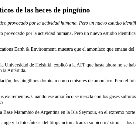
icos de las heces de pingüino
tico provocado por la actividad humana. Pero un nuevo estudio identif
co provocado por la actividad humana. Pero un nuevo estudio identifica
nications Earth & Environment, muestra que el amoníaco que emana del 
e la Universidad de Helsinki, explicó a la AFP que hasta ahora no se ha
 la Antártida.
ación, los pingüinos dominan como emisores de amoníaco. Pero el futur
s excrementos. Cuando ese amoníaco se mezcla con los gases sulfurosos
es.
 la Base Marambio de Argentina en la Isla Seymour, en el extremo norte 
auge y la fotosíntesis del fitoplancton alcanza su pico máximo— los cie