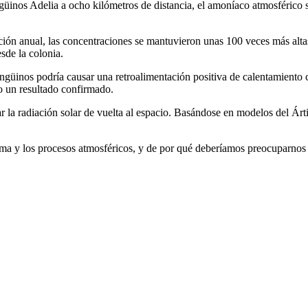
üinos Adelia a ocho kilómetros de distancia, el amoníaco atmosférico 
ción anual, las concentraciones se mantuvieron unas 100 veces más alt
sde la colonia.
güinos podría causar una retroalimentación positiva de calentamiento cl
o un resultado confirmado.
ar la radiación solar de vuelta al espacio. Basándose en modelos del Ár
tema y los procesos atmosféricos, y de por qué deberíamos preocuparnos 