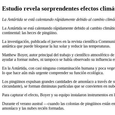
Estudio revela sorprendentes efectos climát
La Antártida se está calentando rápidamente debido al cambio climá
La Antártida se está calentando rápidamente debido al cambio climáti
continental: las heces de pingüino.
La investigación, publicada el jueves en la revista científica Commu
antártica que puede bloquear la luz solar y reducir las temperaturas.
Matthew Boyer, autor principal del trabajo y científico atmosférico d
ayudar a formar nubes, ni tampoco se había observado su influencia en
En la Antártida, con casi ninguna contaminación humana y poca veget
lo que hace aún más urgente comprender su función ecológica.
Los pingüinos expulsan grandes cantidades de amoníaco a través de su
circundante), se forman diminutas partículas que se convierten en nub
Para capturar el efecto, Boyer y su equipo instalaron instrumentos en
Durante el verano austral —cuando las colonias de pingüinos están en 
amoníaco y las nubes recién formadas.