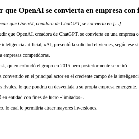
r que OpenAI se convierta en empresa con f
mpedir que OpenAI, creadora de ChatGPT, se convierta en […]
pedir que OpenAI, creadora de ChatGPT, se convierta en una empresa co
teligencia artificial, xAI, presentó la solicitud el viernes, según ese s
 a empresas competidoras.
sk, quien cofundó el grupo en 2015 pero posteriormente se retiró.
onvertido en el principal actor en el creciente campo de la inteligencia 
 rivales, lo que pondría en desventaja a su propia empresa emergente.
 en entidad con fines de lucro «limitados».
 lo cual le permitiría atraer mayores inversiones.