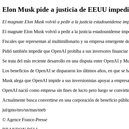
Elon Musk pide a justicia de EEUU impedi
El magnate Elon Musk volvió a pedir a la justicia estadounidense i
El magnate Elon Musk volvió a pedir a la justicia estadounidense im
Fiscales que representan al multimillonario y su empresa emergente de in
Pidió también impedir que OpenAI prohíba a sus inversores financiar
Se trata del más reciente desarrollo en una disputa entre OpenAI y Mu
Los beneficios de OpenAI se dispararon los últimos años, en que se ha c
Musk alega que OpenAI impide a sus inversionistas apoyar a empresas
OpenAI nació como empresa sin fines de lucro pero luego se convirtió
Actualmente busca convertirse en una corporación de beneficio público,
jul/gmo/nro/sn/mas/meb
© Agence France-Presse