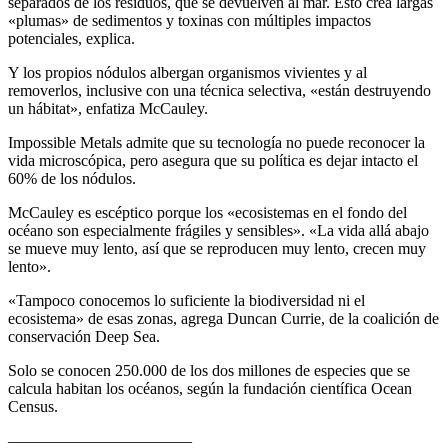
separados de los residuos, que se devuelven al mar. Esto crea largas
«plumas» de sedimentos y toxinas con múltiples impactos
potenciales, explica.
Y los propios nódulos albergan organismos vivientes y al
removerlos, inclusive con una técnica selectiva, «están destruyendo
un hábitat», enfatiza McCauley.
Impossible Metals admite que su tecnología no puede reconocer la
vida microscópica, pero asegura que su política es dejar intacto el
60% de los nódulos.
McCauley es escéptico porque los «ecosistemas en el fondo del
océano son especialmente frágiles y sensibles». «La vida allá abajo
se mueve muy lento, así que se reproducen muy lento, crecen muy
lento».
«Tampoco conocemos lo suficiente la biodiversidad ni el
ecosistema» de esas zonas, agrega Duncan Currie, de la coalición de
conservación Deep Sea.
Solo se conocen 250.000 de los dos millones de especies que se
calcula habitan los océanos, según la fundación científica Ocean
Census.
———————————–