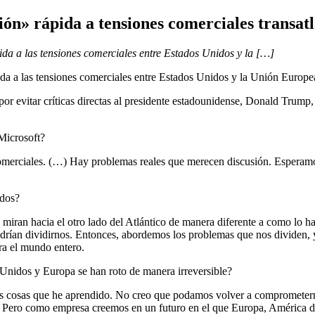
ión» rápida a tensiones comerciales transatl
ida a las tensiones comerciales entre Estados Unidos y la […]
ida a las tensiones comerciales entre Estados Unidos y la Unión Europe
 por evitar críticas directas al presidente estadounidense, Donald Trump
Microsoft?
comerciales. (…) Hay problemas reales que merecen discusión. Esperamo
idos?
miran hacia el otro lado del Atlántico de manera diferente a como lo h
rían dividirnos. Entonces, abordemos los problemas que nos dividen, 
ra el mundo entero.
Unidos y Europa se han roto de manera irreversible?
las cosas que he aprendido. No creo que podamos volver a comprometerno
]. Pero como empresa creemos en un futuro en el que Europa, América d