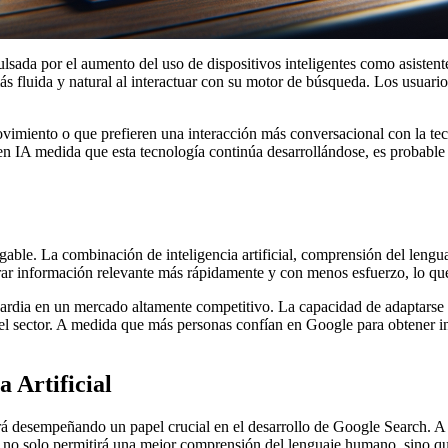
da por el aumento del uso de dispositivos inteligentes como asistentes v
más fluida y natural al interactuar con su motor de búsqueda. Los usuario
movimiento o que prefieren una interacción más conversacional con la 
en IA medida que esta tecnología continúa desarrollándose, es probab
gable. La combinación de inteligencia artificial, comprensión del lengu
rar información relevante más rápidamente y con menos esfuerzo, lo que
rdia en un mercado altamente competitivo. La capacidad de adaptarse a 
el sector. A medida que más personas confían en Google para obtener in
 Artificial
eguirá desempeñando un papel crucial en el desarrollo de Google Search.
IA no solo permitirá una mejor comprensión del lenguaje humano, sino que