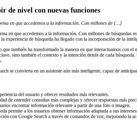
r de nivel con nuevas funciones
orma en que accedemos a la información. Con millones de […]
ma en que accedemos a la información. Con millones de búsquedas real
 experiencia de búsqueda ha llegado con la incorporación de la intelige
ino que también ha transformado la manera en que interactuamos con el m
as clave, sino también el contexto y la intención detrás de cada búsque
.
h se convierta en un asistente aún más inteligente, capaz de anticipar
xperiencia del usuario y ofrecer resultados más relevantes.
dad de entender consultas más complejas y ofrecer respuestas más preci
arios encontrar información relevante a partir de una foto o imagen.
eda permite a los usuarios obtener información adaptada a sus intereses
racción con Google Search a través de comandos de voz, mejorando la ac