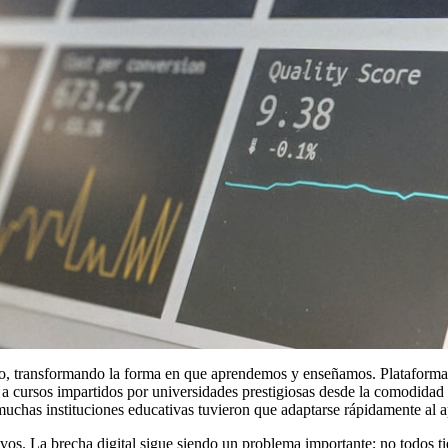
ativo, transformando la forma en que aprendemos y enseñamos. Platafo
 cursos impartidos por universidades prestigiosas desde la comodidad d
has instituciones educativas tuvieron que adaptarse rápidamente al ap
vos. La brecha digital sigue siendo un problema importante; no todos ti