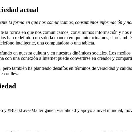
ciedad actual
lmente la forma en que nos comunicamos, consumimos información y n
ente la forma en que nos comunicamos, consumimos información y nos r
dios han redefinido no solo la manera en que interactuamos, sino tambié
 teléfono inteligente, una computadora o una tableta.
undo en nuestra cultura y en nuestras dinámicas sociales. Los medios di
a con una conexión a Internet puede convertirse en creador y compartir
s, pero también ha planteado desafíos en términos de veracidad y calid
ue conlleva.
ciedad
 y #BlackLivesMatter ganen visibilidad y apoyo a nivel mundial, movil