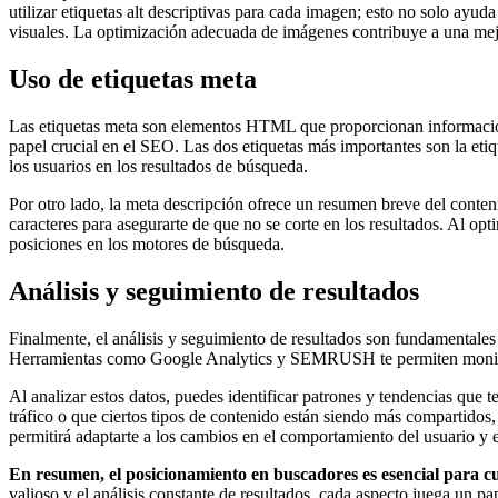
utilizar etiquetas alt descriptivas para cada imagen; esto no solo ayu
visuales. La optimización adecuada de imágenes contribuye a una mejo
Uso de etiquetas meta
Las etiquetas meta son elementos HTML que proporcionan información 
papel crucial en el SEO. Las dos etiquetas más importantes son la etiqu
los usuarios en los resultados de búsqueda.
Por otro lado, la meta descripción ofrece un resumen breve del conteni
caracteres para asegurarte de que no se corte en los resultados. Al opt
posiciones en los motores de búsqueda.
Análisis y seguimiento de resultados
Finalmente, el análisis y seguimiento de resultados son fundamentales p
Herramientas como Google Analytics y SEMRUSH te permiten monitorear
Al analizar estos datos, puedes identificar patrones y tendencias que 
tráfico o que ciertos tipos de contenido están siendo más compartidos,
permitirá adaptarte a los cambios en el comportamiento del usuario y 
En resumen, el posicionamiento en buscadores es esencial para cu
valioso y el análisis constante de resultados, cada aspecto juega un pap