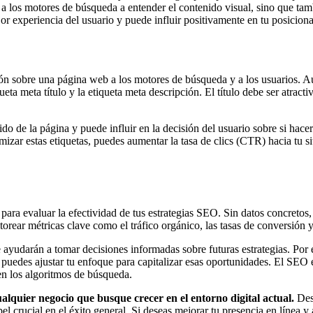
da a los motores de búsqueda a entender el contenido visual, sino que t
r experiencia del usuario y puede influir positivamente en tu posicion
sobre una página web a los motores de búsqueda y a los usuarios. Aunq
eta meta título y la etiqueta meta descripción. El título debe ser atract
do de la página y puede influir en la decisión del usuario sobre si hace
imizar estas etiquetas, puedes aumentar la tasa de clics (CTR) hacia tu 
ara evaluar la efectividad de tus estrategias SEO. Sin datos concretos, 
 métricas clave como el tráfico orgánico, las tasas de conversión y e
te ayudarán a tomar decisiones informadas sobre futuras estrategias. Por
 puedes ajustar tu enfoque para capitalizar esas oportunidades. El SEO e
en los algoritmos de búsqueda.
alquier negocio que busque crecer en el entorno digital actual.
Desd
el crucial en el éxito general. Si deseas mejorar tu presencia en línea y