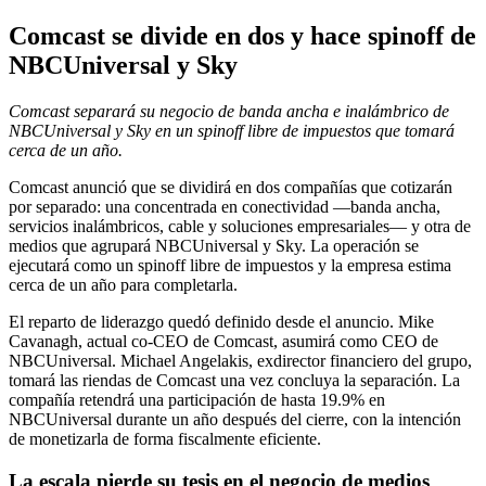
Comcast se divide en dos y hace spinoff de
NBCUniversal y Sky
Comcast separará su negocio de banda ancha e inalámbrico de
NBCUniversal y Sky en un spinoff libre de impuestos que tomará
cerca de un año.
Comcast anunció que se dividirá en dos compañías que cotizarán
por separado: una concentrada en conectividad —banda ancha,
servicios inalámbricos, cable y soluciones empresariales— y otra de
medios que agrupará NBCUniversal y Sky. La operación se
ejecutará como un spinoff libre de impuestos y la empresa estima
cerca de un año para completarla.
El reparto de liderazgo quedó definido desde el anuncio. Mike
Cavanagh, actual co-CEO de Comcast, asumirá como CEO de
NBCUniversal. Michael Angelakis, exdirector financiero del grupo,
tomará las riendas de Comcast una vez concluya la separación. La
compañía retendrá una participación de hasta 19.9% en
NBCUniversal durante un año después del cierre, con la intención
de monetizarla de forma fiscalmente eficiente.
La escala pierde su tesis en el negocio de medios