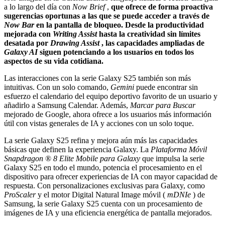
a lo largo del día con
Now Brief
,
que ofrece de forma proactiva
sugerencias oportunas a las que se puede acceder a través de
Now Bar
en la pantalla de bloqueo. Desde la productividad
mejorada con
Writing Assist
hasta la creatividad sin límites
desatada por
Drawing Assist
, las capacidades ampliadas de
Galaxy AI
siguen potenciando a los usuarios en todos los
aspectos de su vida cotidiana.
Las interacciones con la serie Galaxy S25 también son más
intuitivas. Con un solo comando,
Gemini
puede encontrar sin
esfuerzo el calendario del equipo deportivo favorito de un usuario y
añadirlo a Samsung Calendar. Además,
Marcar para Buscar
mejorado de Google, ahora ofrece a los usuarios más información
útil con vistas generales de IA y acciones con un solo toque.
La serie Galaxy S25 refina y mejora aún más las capacidades
básicas que definen la experiencia Galaxy. La
Plataforma Móvil
Snapdragon
®
8 Elite Mobile para Galaxy
que impulsa la serie
Galaxy S25 en todo el mundo, potencia el procesamiento en el
dispositivo para ofrecer experiencias de IA con mayor capacidad de
respuesta. Con personalizaciones exclusivas para Galaxy, como
ProScaler
y el motor Digital Natural Image móvil (
mDNIe
) de
Samsung, la serie Galaxy S25 cuenta con un procesamiento de
imágenes de IA y una eficiencia energética de pantalla mejorados.