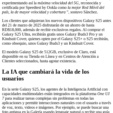
experimentando así la
máxima velocidad del 5G,
reconocida y
certificada por Speedtest by Ookla como
la mejor Red Móvil del
país, la de mayor velocidad y cobertura
”, sostuvo Sánchez.
Los clientes que adquieran los nuevos dispositivos Galaxy S25 antes
del 21 de marzo de 2025 disfrutarán de un ahorro de hasta
RD$18,000, además de recibir exclusivos regalos. Al comprar el
Galaxy S25 Ultra, recibirán gratis unos Galaxy Buds3 Pro y un
Kindsuit Cover, quienes opten por el Galaxy S25+ o S25 recibirán,
como obsequio, unos Galaxy Buds3 y un Kindsuit Cover.
El modelo Galaxy S25 de 512GB, exclusivo de Claro, está
disponible en su Tienda en Línea y en Centros de Atención a
Clientes seleccionados, hasta agotar existencia.
La IA que cambiará la vida de los
usuarios
En la serie Galaxy S25, los agentes de la Inteligencia Artificial con
capacidades multimodales están integrados en la plataforma
One UI
7
para realizar tareas complejas sin problemas en todas las
aplicaciones y permitir interacciones naturales con el usuario a través
de voz, texto, videos e imágenes. Por ejemplo, se puede buscar una
foto antigua en la Galería usando lenguaje natural o recibir una guía