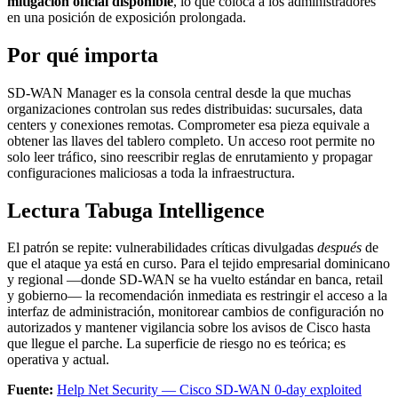
mitigación oficial disponible
, lo que coloca a los administradores
en una posición de exposición prolongada.
Por qué importa
SD-WAN Manager es la consola central desde la que muchas
organizaciones controlan sus redes distribuidas: sucursales, data
centers y conexiones remotas. Comprometer esa pieza equivale a
obtener las llaves del tablero completo. Un acceso root permite no
solo leer tráfico, sino reescribir reglas de enrutamiento y propagar
configuraciones maliciosas a toda la infraestructura.
Lectura Tabuga Intelligence
El patrón se repite: vulnerabilidades críticas divulgadas
después
de
que el ataque ya está en curso. Para el tejido empresarial dominicano
y regional —donde SD-WAN se ha vuelto estándar en banca, retail
y gobierno— la recomendación inmediata es restringir el acceso a la
interfaz de administración, monitorear cambios de configuración no
autorizados y mantener vigilancia sobre los avisos de Cisco hasta
que llegue el parche. La superficie de riesgo no es teórica; es
operativa y actual.
Fuente:
Help Net Security — Cisco SD-WAN 0-day exploited