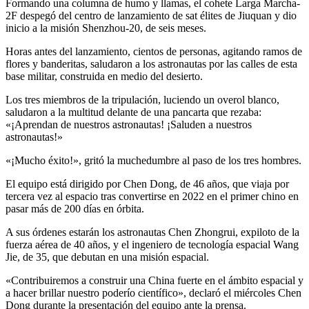
Formando una columna de humo y llamas, el cohete Larga Marcha-
2F despegó del centro de lanzamiento de sat élites de Jiuquan y dio
inicio a la misión Shenzhou-20, de seis meses.
Horas antes del lanzamiento, cientos de personas, agitando ramos de
flores y banderitas, saludaron a los astronautas por las calles de esta
base militar, construida en medio del desierto.
Los tres miembros de la tripulación, luciendo un overol blanco,
saludaron a la multitud delante de una pancarta que rezaba:
«¡Aprendan de nuestros astronautas! ¡Saluden a nuestros
astronautas!»
«¡Mucho éxito!», gritó la muchedumbre al paso de los tres hombres.
El equipo está dirigido por Chen Dong, de 46 años, que viaja por
tercera vez al espacio tras convertirse en 2022 en el primer chino en
pasar más de 200 días en órbita.
A sus órdenes estarán los astronautas Chen Zhongrui, expiloto de la
fuerza aérea de 40 años, y el ingeniero de tecnología espacial Wang
Jie, de 35, que debutan en una misión espacial.
«Contribuiremos a construir una China fuerte en el ámbito espacial y
a hacer brillar nuestro poderío científico», declaró el miércoles Chen
Dong durante la presentación del equipo ante la prensa.