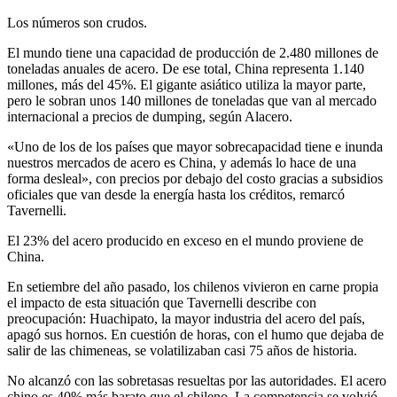
Los números son crudos.
El mundo tiene una capacidad de producción de 2.480 millones de
toneladas anuales de acero. De ese total, China representa 1.140
millones, más del 45%. El gigante asiático utiliza la mayor parte,
pero le sobran unos 140 millones de toneladas que van al mercado
internacional a precios de dumping, según Alacero.
«Uno de los de los países que mayor sobrecapacidad tiene e inunda
nuestros mercados de acero es China, y además lo hace de una
forma desleal», con precios por debajo del costo gracias a subsidios
oficiales que van desde la energía hasta los créditos, remarcó
Tavernelli.
El 23% del acero producido en exceso en el mundo proviene de
China.
En setiembre del año pasado, los chilenos vivieron en carne propia
el impacto de esta situación que Tavernelli describe con
preocupación: Huachipato, la mayor industria del acero del país,
apagó sus hornos. En cuestión de horas, con el humo que dejaba de
salir de las chimeneas, se volatilizaban casi 75 años de historia.
No alcanzó con las sobretasas resueltas por las autoridades. El acero
chino es 40% más barato que el chileno. La competencia se volvió