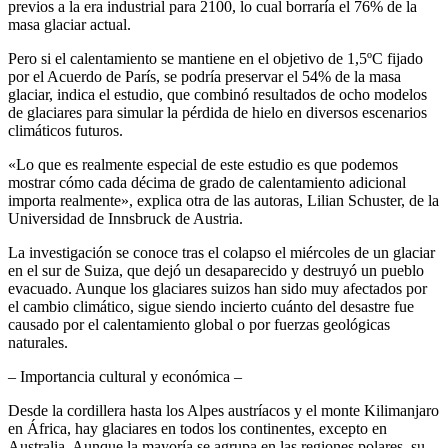
previos a la era industrial para 2100, lo cual borraría el 76% de la
masa glaciar actual.
Pero si el calentamiento se mantiene en el objetivo de 1,5ºC fijado
por el Acuerdo de París, se podría preservar el 54% de la masa
glaciar, indica el estudio, que combinó resultados de ocho modelos
de glaciares para simular la pérdida de hielo en diversos escenarios
climáticos futuros.
«Lo que es realmente especial de este estudio es que podemos
mostrar cómo cada décima de grado de calentamiento adicional
importa realmente», explica otra de las autoras, Lilian Schuster, de la
Universidad de Innsbruck de Austria.
La investigación se conoce tras el colapso el miércoles de un glaciar
en el sur de Suiza, que dejó un desaparecido y destruyó un pueblo
evacuado. Aunque los glaciares suizos han sido muy afectados por
el cambio climático, sigue siendo incierto cuánto del desastre fue
causado por el calentamiento global o por fuerzas geológicas
naturales.
– Importancia cultural y económica –
Desde la cordillera hasta los Alpes austríacos y el monte Kilimanjaro
en África, hay glaciares en todos los continentes, excepto en
Australia. Aunque la mayoría se agrupa en las regiones polares, su