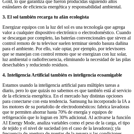
Gold, lo que garantiza que fueron producidas siguiendo altos
estándares de eficiencia energética y responsabilidad ambiental.
3. El sol también recarga tu afán ecologista
Energizar equipos con la luz del sol es una tecnología que agrega
valor a cualquier dispositivo electrónico o electrodoméstico. Cuando
se descargan por completo, las baterías convencionales que sirven al
control remoto de tu televisor suelen terminar siendo basura dañina
para el ambiente. Por ello, vale optar, por ejemplo, por televisores
que se manejan con control remoto que se energizan con luz solar,
luz ambiental o radiofrecuencia, eliminando la necesidad de las pilas
desechables y reduciendo residuos.
4. Inteligencia Artificial también es inteligencia ecoamigable
Estamos usando la inteligencia artificial para múltiples tareas a
diario, pero lo que quizás no sabemos es que también está al servicio
de la eficiencia energética. En el mercado hay distintas opciones
para conectarse con esta tendencia. Samsung ha incorporado la IA a
los motores de su portafolio de electrodomésticos: fabrica lavadoras
que te permiten ahorrar hasta 70% de energía y equipos de
refrigeración que lo logran en 30% adicional. Al activarse la función
AI Energy Mode, analiza variables como el peso de la carga, el tipo
de tejido y el nivel de suciedad (en el caso de la lavadoras); yla
frecuencia de apertura de puertas de la nevera y las condiciones